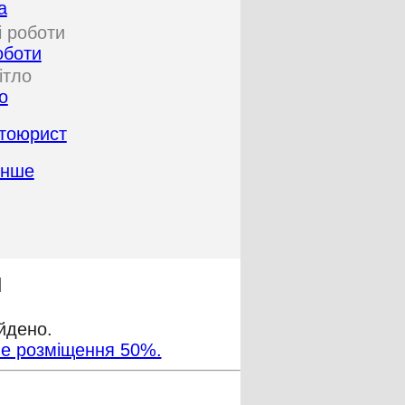
а
оботи
о
тоюрист
Інше
й
йдено.
не розміщення 50%.