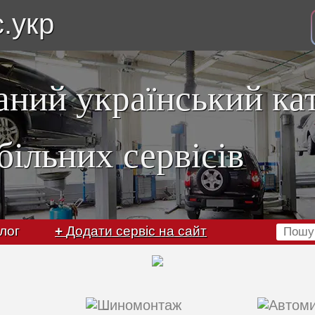
с.укр
аний український ка
більних сервісів
лог
+
Додати сервіс на сайт