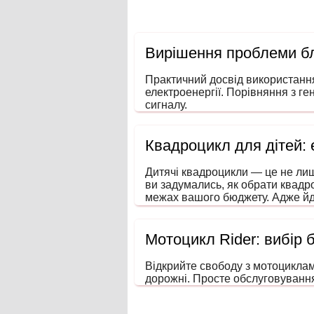
Вирішення проблеми бл
Практичний досвід використанн
електроенергії. Порівняння з ге
сигналу.
Квадроцикл для дітей:
Дитячі квадроцикли — це не лиш
ви задумались, як обрати квадр
межах вашого бюджету. Адже йд
увагу та навички водіння ще зма
Мотоцикл Rider: вибір 
Відкрийте свободу з мотоциклами
дорожні. Просте обслуговування