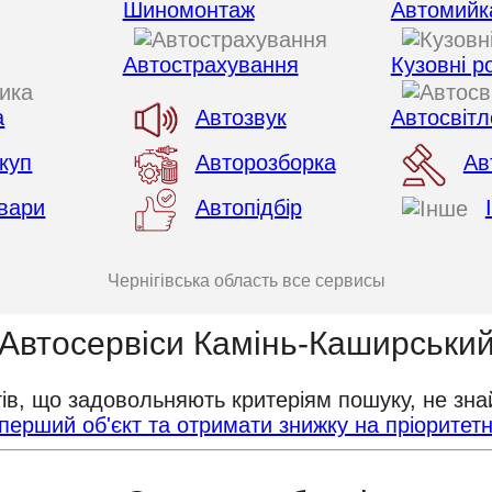
Шиномонтаж
Автомийк
Автострахування
Кузовні р
а
Автозвук
Автосвітл
куп
Авторозборка
Ав
вари
Автопідбір
Чернігівська область все сервисы
Автосервіси Камінь-Каширськи
тів, що задовольняють критеріям пошуку, не зна
перший об'єкт та отримати знижку на пріоритет