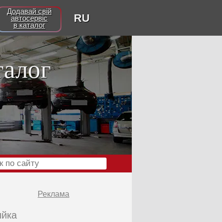
Додавай свій
RU
автосервіс
в каталог
талог
Реклама