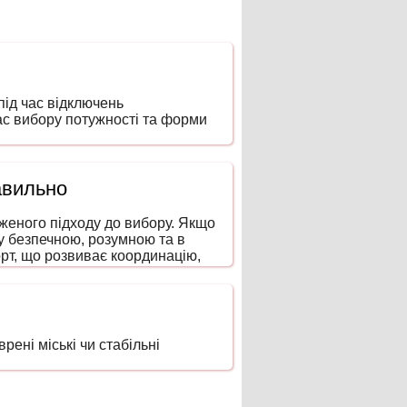
ід час відключень
час вибору потужності та форми
авильно
аженого підходу до вибору. Якщо
ку безпечною, розумною та в
рт, що розвиває координацію,
ені міські чи стабільні