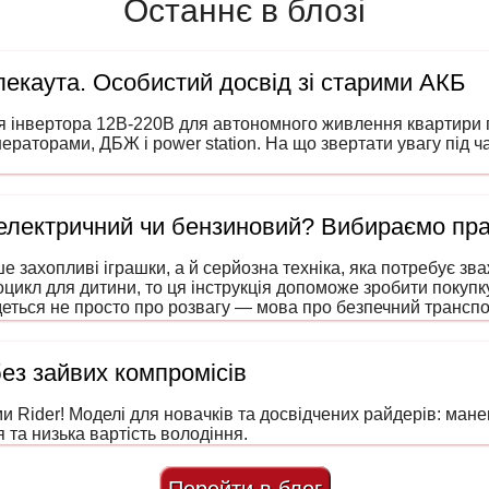
Останнє в блозі
екаута. Особистий досвід зі старими АКБ
я інвертора 12В-220В для автономного живлення квартири п
нераторами, ДБЖ і power station. На що звертати увагу під 
 електричний чи бензиновий? Вибираємо пр
е захопливі іграшки, а й серйозна техніка, яка потребує зв
оцикл для дитини, то ця інструкція допоможе зробити покуп
еться не просто про розвагу — мова про безпечний транспо
лечку.
без зайвих компромісів
 Rider! Моделі для новачків та досвідчених райдерів: маневр
 та низька вартість володіння.
Перейти в блог