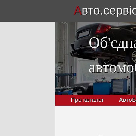
А
вто.серві
Об'єдн
автомо
Про каталог
АвтоБ