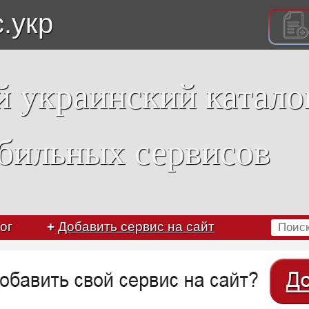
с.укр
 украинский катало
бильных сервисов
ог
+
Добавить сервис на сайт