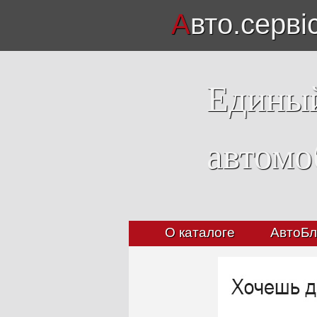
А
вто.серві
Единый
автомо
О каталоге
АвтоБл