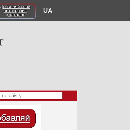
Добавляй свой
UA
автосервис
в каталог
г