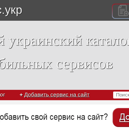
с.укр
 украинский катало
бильных сервисов
ог
+
Добавить сервис на сайт