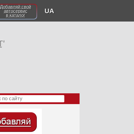
Добавляй свой
UA
автосервис
в каталог
г