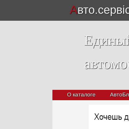
А
вто.серві
Единый
автомо
О каталоге
АвтоБл