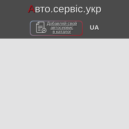
А
вто.сервіс.укр
Добавляй свой
UA
автосервис
в каталог