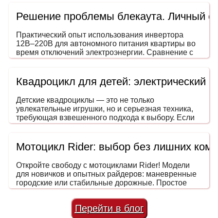
Решение проблемы блекаута. Личный о
Практический опыт использования инвертора
12В–220В для автономного питания квартиры во
время отключений электроэнергии. Сравнение с
генераторами, ИБП и power station. На что
обращать внимание при выборе мощности и
формы сигнала.
Квадроцикл для детей: электрический 
Детские квадроциклы — это не только
увлекательные игрушки, но и серьезная техника,
требующая взвешенного подхода к выбору. Если
вы задумались, как выбрать квадроцикл для
ребенка, эта инструкция поможет сделать покупку
безопасной, разумной и в пределах вашего
Мотоцикл Rider: выбор без лишних ком
бюджета. Ведь речь идет не просто о развлечении
— речь о безопасном транспорте, развивающем
Откройте свободу с мотоциклами Rider! Модели
координацию, внимание и навыки вождения еще с
для новичков и опытных райдеров: маневренные
детства.
городские или стабильные дорожные. Простое
обслуживание и низкая стоимость владения.
Перейти в блог