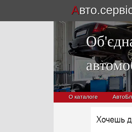
А
вто.серві
Об'єдн
автомо
О каталоге
АвтоБл