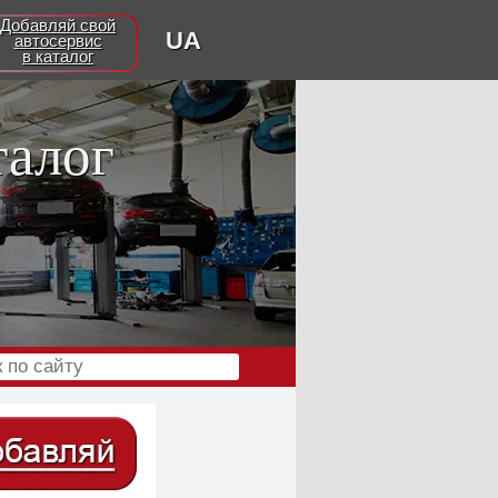
Добавляй свой
UA
автосервис
в каталог
талог