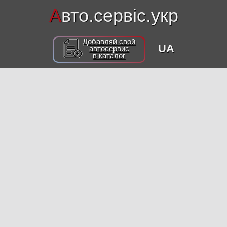
А
вто.сервіс.укр
Добавляй свой
UA
автосервис
в каталог