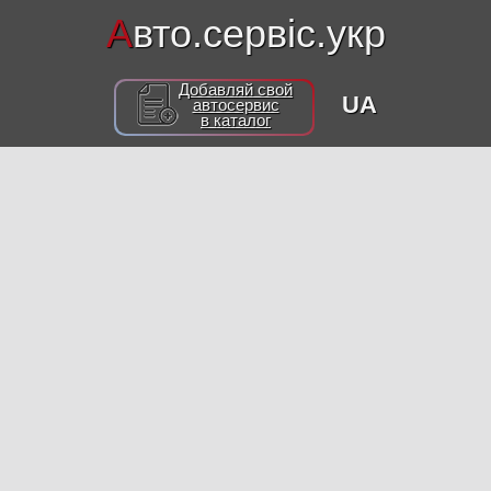
А
вто.сервіс.укр
Добавляй свой
UA
автосервис
в каталог