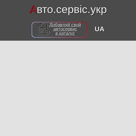
А
вто.сервіс.укр
Добавляй свой
UA
автосервис
в каталог