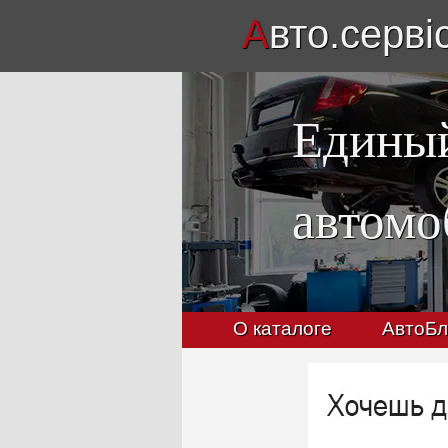
А
вто.серві
Единый
автомо
О каталоге
АвтоБл