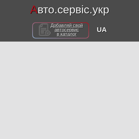
А
вто.сервіс.укр
Добавляй свой
UA
автосервис
в каталог