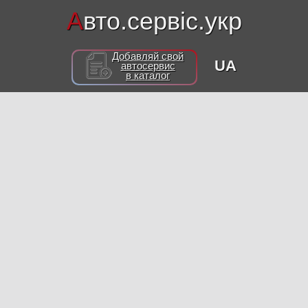
А
вто.сервіс.укр
Добавляй свой
UA
автосервис
в каталог