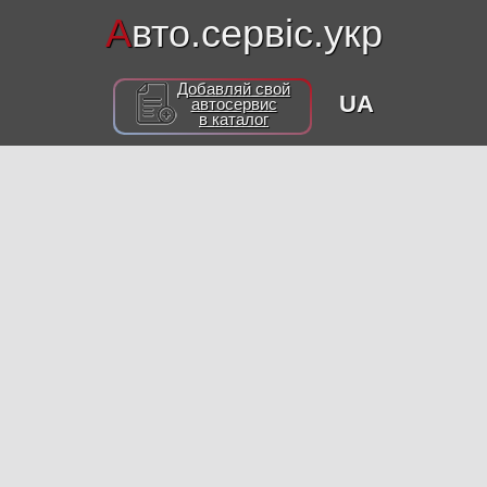
А
вто.сервіс.укр
Добавляй свой
UA
автосервис
в каталог