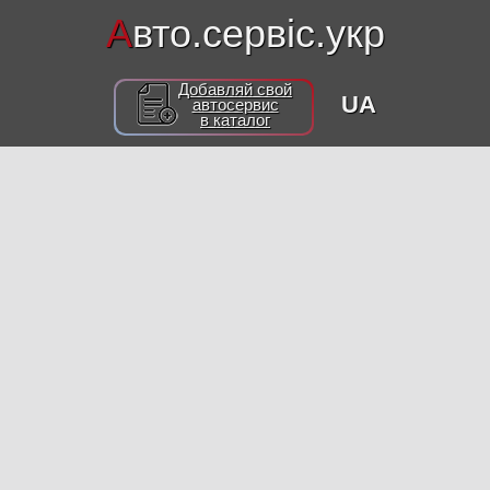
А
вто.сервіс.укр
Добавляй свой
UA
автосервис
в каталог