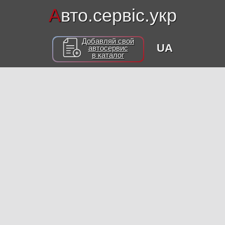
А
вто.сервіс.укр
Добавляй свой
UA
автосервис
в каталог