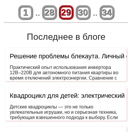
1
..
28
29
30
..
34
Последнее в блоге
Решение проблемы блекаута. Личный о
Практический опыт использования инвертора
12В–220В для автономного питания квартиры во
время отключений электроэнергии. Сравнение с
генераторами, ИБП и power station. На что
обращать внимание при выборе мощности и
формы сигнала.
Квадроцикл для детей: электрический 
Детские квадроциклы — это не только
увлекательные игрушки, но и серьезная техника,
требующая взвешенного подхода к выбору. Если
вы задумались, как выбрать квадроцикл для
ребенка, эта инструкция поможет сделать покупку